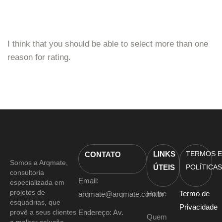
I think that you should be able to select more than one
reason for rating.
LINKS
TERMOS E
CONTATO
Somos a Arqmate,
ÚTEIS
POLÍTICAS
consultoria
Email:
especializada em
projetos de
Home
Termo de
arqmate@arqmate.com.br
esquadrias, que
Privacidade
provê a seus clientes
Endereço: Av.
Quem